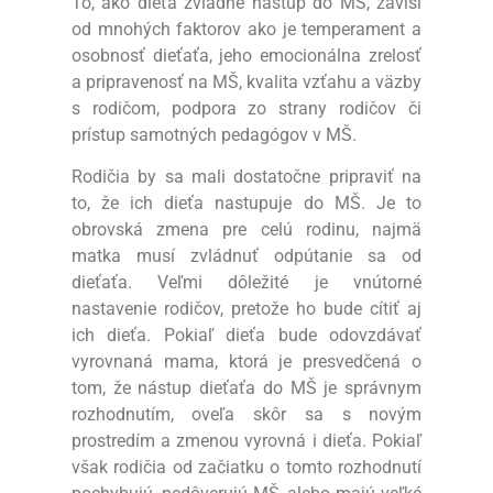
To, ako dieťa zvládne nástup do MŠ, závisí
od mnohých faktorov ako je temperament a
osobnosť dieťaťa, jeho emocionálna zrelosť
a pripravenosť na MŠ, kvalita vzťahu a väzby
s rodičom, podpora zo strany rodičov či
prístup samotných pedagógov v MŠ.
Rodičia by sa mali dostatočne pripraviť na
to, že ich dieťa nastupuje do MŠ. Je to
obrovská zmena pre celú rodinu, najmä
matka musí zvládnuť odpútanie sa od
dieťaťa. Veľmi dôležité je vnútorné
nastavenie rodičov, pretože ho bude cítiť aj
ich dieťa. Pokiaľ dieťa bude odovzdávať
vyrovnaná mama, ktorá je presvedčená o
tom, že nástup dieťaťa do MŠ je správnym
rozhodnutím, oveľa skôr sa s novým
prostredím a zmenou vyrovná i dieťa. Pokiaľ
však rodičia od začiatku o tomto rozhodnutí