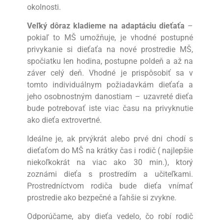
okolnosti.
Veľký dôraz kladieme na adaptáciu dieťaťa
–
pokiaľ to MŠ umožňuje, je vhodné postupné
privykanie si dieťaťa na nové prostredie MŠ,
spočiatku len hodina, postupne poldeň a až na
záver celý deň. Vhodné je prispôsobiť sa v
tomto individuálnym požiadavkám dieťaťa a
jeho osobnostným danostiam – uzavreté dieťa
bude potrebovať iste viac času na privyknutie
ako dieťa extrovertné.
Ideálne je, ak prvýkrát alebo prvé dni chodí s
dieťaťom do MŠ na krátky čas i rodič ( najlepšie
niekoľkokrát na viac ako 30 min.), ktorý
zoznámi dieťa s prostredím a učiteľkami.
Prostredníctvom rodiča bude dieťa vnímať
prostredie ako bezpečné a ľahšie si zvykne.
Odporúčame, aby dieťa vedelo, čo robí rodič