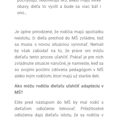
pochybujú, nedôverujú MŠ, alebo majú veľké
obavy, dieťa to vycíti a bude sa viac báť i
ono…
Je úplne prirodzené, že rodičia majú spočiatku
neistotu, či dieťa prechod do MŠ zvládne, tiež
sa musia s novou situáciou vyrovnať. Nemali
by však zabúdať na to, že práve oni môžu
dieťaťu tento proces uľahčiť. Pokiaľ je pre nich
zvládnutie situácie náročné, je namieste, keď sa
so svojimi pocitmi zdôveria pedagógom v MŠ
alebo iným rodičom, ktorí majú už staršie deti.
Ako môžu rodičia dieťaťu uľahčiť adaptáciu v
MŠ?
Ešte pred nástupom do MŠ by mal rodič s
dieťaťom odlúčenie trénovať. Príležitostné
odlúčenia dajú dieťaťu istotu, že sa rodičia v