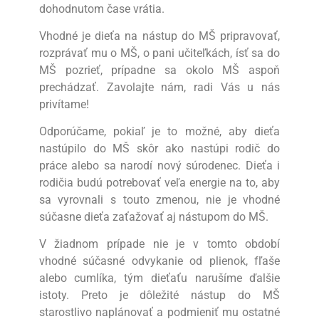
dohodnutom čase vrátia.
Vhodné je dieťa na nástup do MŠ pripravovať,
rozprávať mu o MŠ, o pani učiteľkách, ísť sa do
MŠ pozrieť, prípadne sa okolo MŠ aspoň
prechádzať. Zavolajte nám, radi Vás u nás
privítame!
Odporúčame, pokiaľ je to možné, aby dieťa
nastúpilo do MŠ skôr ako nastúpi rodič do
práce alebo sa narodí nový súrodenec. Dieťa i
rodičia budú potrebovať veľa energie na to, aby
sa vyrovnali s touto zmenou, nie je vhodné
súčasne dieťa zaťažovať aj nástupom do MŠ.
V žiadnom prípade nie je v tomto období
vhodné súčasné odvykanie od plienok, fľaše
alebo cumlíka, tým dieťaťu narušíme ďalšie
istoty. Preto je dôležité nástup do MŠ
starostlivo naplánovať a podmieniť mu ostatné