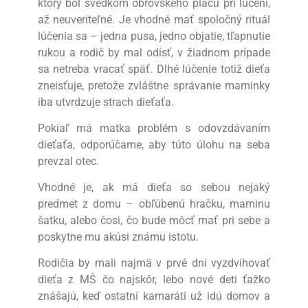
ktorý bol svedkom obrovského plaču pri lúčení,
až neuveriteľné. Je vhodné mať spoločný rituál
lúčenia sa – jedna pusa, jedno objatie, tľapnutie
rukou a rodič by mal odísť, v žiadnom prípade
sa netreba vracať späť. Dlhé lúčenie totiž dieťa
zneisťuje, pretože zvláštne správanie maminky
iba utvrdzuje strach dieťaťa.
Pokiaľ má matka problém s odovzdávaním
dieťaťa, odporúčame, aby túto úlohu na seba
prevzal otec.
Vhodné je, ak má dieťa so sebou nejaký
predmet z domu – obľúbenú hračku, maminu
šatku, alebo čosi, čo bude môcť mať pri sebe a
poskytne mu akúsi známu istotu.
Rodičia by mali najmä v prvé dni vyzdvihovať
dieťa z MŠ čo najskôr, lebo nové deti ťažko
znášajú, keď ostatní kamaráti už idú domov a