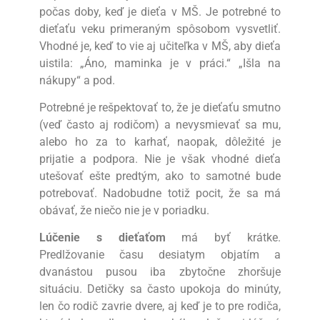
počas doby, keď je dieťa v MŠ. Je potrebné to
dieťaťu veku primeraným spôsobom vysvetliť.
Vhodné je, keď to vie aj učiteľka v MŠ, aby dieťa
uistila: „Áno, maminka je v práci.“ „Išla na
nákupy“ a pod.
Potrebné je rešpektovať to, že je dieťaťu smutno
(veď často aj rodičom) a nevysmievať sa mu,
alebo ho za to karhať, naopak, dôležité je
prijatie a podpora. Nie je však vhodné dieťa
utešovať ešte predtým, ako to samotné bude
potrebovať. Nadobudne totiž pocit, že sa má
obávať, že niečo nie je v poriadku.
Lúčenie s dieťaťom
má byť krátke.
Predlžovanie času desiatym objatím a
dvanástou pusou iba zbytočne zhoršuje
situáciu. Detičky sa často upokoja do minúty,
len čo rodič zavrie dvere, aj keď je to pre rodiča,