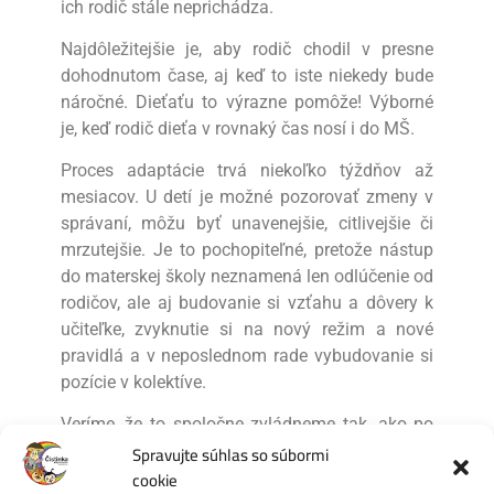
ich rodič stále neprichádza.
Najdôležitejšie je, aby rodič chodil v presne
dohodnutom čase, aj keď to iste niekedy bude
náročné. Dieťaťu to výrazne pomôže! Výborné
je, keď rodič dieťa v rovnaký čas nosí i do MŠ.
Proces adaptácie trvá niekoľko týždňov až
mesiacov. U detí je možné pozorovať zmeny v
správaní, môžu byť unavenejšie, citlivejšie či
mrzutejšie. Je to pochopiteľné, pretože nástup
do materskej školy neznamená len odlúčenie od
rodičov, ale aj budovanie si vzťahu a dôvery k
učiteľke, zvyknutie si na nový režim a nové
pravidlá a v neposlednom rade vybudovanie si
pozície v kolektíve.
Veríme, že to spoločne zvládneme tak, ako po
Spravujte súhlas so súbormi
minulé roky!
cookie
Počet videní:
550