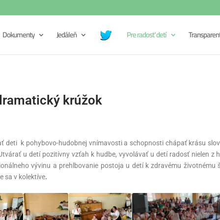
Dokumenty
Jedáleň
Pre radosť detí
Transparen
dramatický krúžok
ť deti k pohybovo-hudobnej vnímavosti a schopnosti chápať krásu slove
árať u detí pozitívny vzťah k hudbe, vyvolávať u detí radosť nielen z h
nálneho vývinu a prehlbovanie postoja u detí k zdravému životnému š
e sa v kolektíve
.