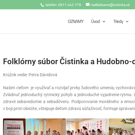
telefón: 0911 442 779
riaditelkams@cistinka.sk
OZNAMY
Úvod
Triedy
Folklórny súbor Čistinka a Hudobno-
Krúžok vedie: Petra Dávidová
Našim cieľom je využívať a rozvíjať prvky ľudového umenia, vychováva
Zvládnuť jednoduchý rytmický pohyb a jednoduché vyjadrenie rytmu. Utv
zdravé sebavedomie a sebadôveru. Podporovanie morálneho a emocio
v boji proti obezite, vštepuje deťom zdravú súťaživosť, formuje správani