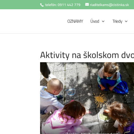
telefón: 0911 442 779
riaditelkams@cistinka.sk
OZNAMY
Úvod
Triedy
Aktivity na školskom dv