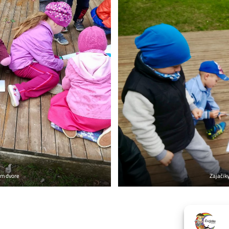
kom dvore
Zajačiky