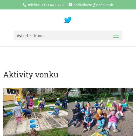
telefón: 0911 442 779
riaditelkams@cistinka.sk
Vyberte stranu
Aktivity vonku