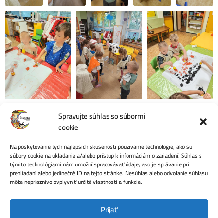
Spravujte súhlas so súbormi
cookie
Na poskytovanie tých najlepších skúseností používame technológie, ako sú
Počet videní:
4
súbory cookie na ukladanie a/alebo prístup k informáciám o zariadení. Súhlas s
týmito technológiami nám umožní spracovávať údaje, ako je správanie pri
prehliadaní alebo jedinečné ID na tejto stránke. Nesúhlas alebo odvolanie súhlasu
môže nepriaznivo ovplyvniť určité vlastnosti a funkcie.
Ochrana osobných údajov
Prijať