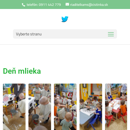
telefón: 0911 442 779
riaditelkams@cistinka.sk
Vyberte stranu
Deň mlieka