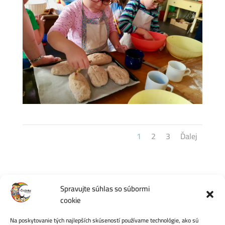
1
2
3
Ďalej
Spravujte súhlas so súbormi
cookie
Počet videní:
25
Na poskytovanie tých najlepších skúseností používame technológie, ako sú