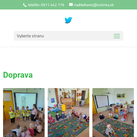
telefón: 0911 442 779
riaditelkams@cistinka.sk
Vyberte stranu
Doprava