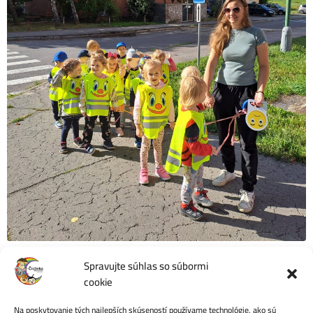
Spravujte súhlas so súbormi
cookie
Na poskytovanie tých najlepších skúseností používame technológie, ako sú
Počet videní:
3