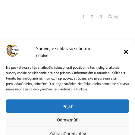
1
2
3
Ďalej
Spravujte súhlas so súbormi
cookie
Počet videní:
47
Na poskytovanie tých najlepších skúseností používame technológie, ako sú
súbory cookie na ukladanie a/alebo prístup k informáciám o zariadení. Súhlas s
týmito technológiami nám umožní spracovávať údaje, ako je správanie pri
prehliadaní alebo jedinečné ID na tejto stránke. Nesúhlas alebo odvolanie súhlasu
môže nepriaznivo ovplyvniť určité vlastnosti a funkcie.
Ochrana osobných údajov
Prijať
Odmietnúť
Zobraziť predvoľby