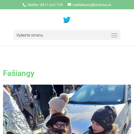
telefón: 0911 442 779
riaditelkams@cistinka.sk
Vyberte stranu
Fašiangy