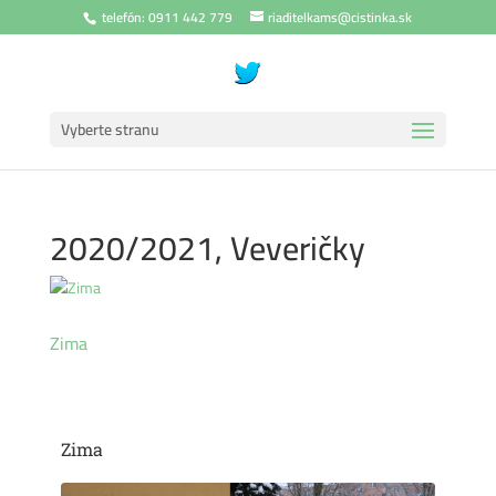
telefón: 0911 442 779
riaditelkams@cistinka.sk
Vyberte stranu
2020/2021, Veveričky
Zima
Zima