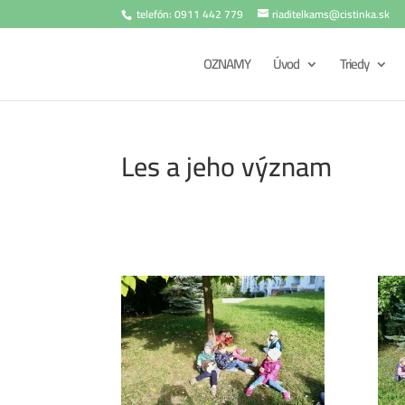
telefón: 0911 442 779
riaditelkams@cistinka.sk
OZNAMY
Úvod
Triedy
Les a jeho význam