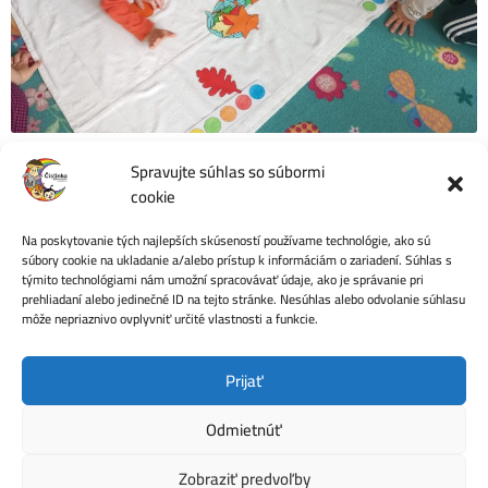
Spravujte súhlas so súbormi
cookie
Na poskytovanie tých najlepších skúseností používame technológie, ako sú
Počet videní:
8
súbory cookie na ukladanie a/alebo prístup k informáciám o zariadení. Súhlas s
týmito technológiami nám umožní spracovávať údaje, ako je správanie pri
prehliadaní alebo jedinečné ID na tejto stránke. Nesúhlas alebo odvolanie súhlasu
môže nepriaznivo ovplyvniť určité vlastnosti a funkcie.
Ochrana osobných údajov
Prijať
Odmietnúť
Zobraziť predvoľby