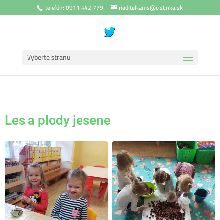
telefón: 0911 442 779
riaditelkams@cistinka.sk
Vyberte stranu
Les a plody jesene