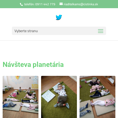
telefón: 0911 442 779
riaditelkams@cistinka.sk
Vyberte stranu
Návšteva planetária