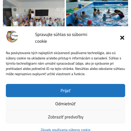
Spravujte súhlas so súbormi
cookie
Na poskytovanie tých najlepších skúseností používame technológie, ako sú
Počet videní:
20
súbory cookie na ukladanie a/alebo prístup k informáciám o zariadení. Súhlas s
týmito technológiami nám umožní spracovávať údaje, ako je správanie pri
prehliadaní alebo jedinečné ID na tejto stránke. Nesúhlas alebo odvolanie súhlasu
môže nepriaznivo ovplyvniť určité vlastnosti a funkcie.
Ochrana osobných údajov
Prijať
Odmietnúť
Zobraziť predvoľby
© 2026 Materská škola, Bratská 9, Banská Štiavnica –
Všetko pre Vaše deti ...
Zásady používania súborov cookie