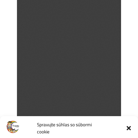
Spravujte súhlas so súbormi
cookie
Počet videní:
10