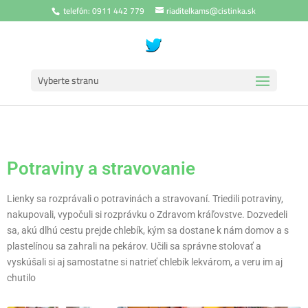
telefón: 0911 442 779
riaditelkams@cistinka.sk
Vyberte stranu
Potraviny a stravovanie
Lienky sa rozprávali o potravinách a stravovaní. Triedili potraviny,
nakupovali, vypočuli si rozprávku o Zdravom kráľovstve. Dozvedeli
sa, akú dlhú cestu prejde chlebík, kým sa dostane k nám domov a s
plastelínou sa zahrali na pekárov. Učili sa správne stolovať a
vyskúšali si aj samostatne si natrieť chlebík lekvárom, a veru im aj
chutilo