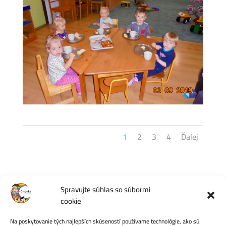
1
2
3
4
Ďalej
Spravujte súhlas so súbormi
cookie
Počet videní:
71
Na poskytovanie tých najlepších skúseností používame technológie, ako sú