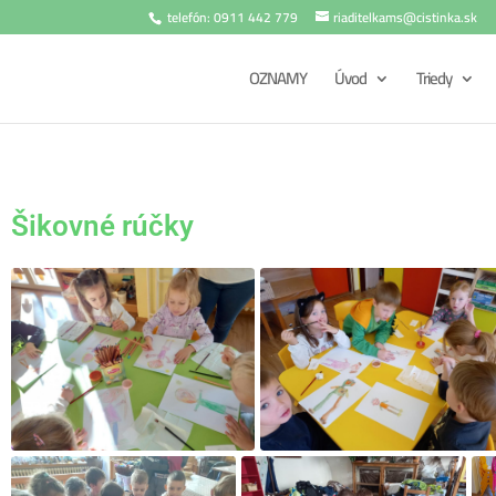
telefón: 0911 442 779
riaditelkams@cistinka.sk
OZNAMY
Úvod
Triedy
Šikovné rúčky