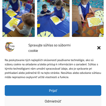
Spravujte súhlas so súbormi
cookie
Na poskytovanie tých najlepších skúseností používame technológie, ako sú
Počet videní:
52
súbory cookie na ukladanie a/alebo prístup k informáciám o zariadení. Súhlas s
týmito technológiami nám umožní spracovávať údaje, ako je správanie pri
prehliadaní alebo jedinečné ID na tejto stránke. Nesúhlas alebo odvolanie súhlasu
môže nepriaznivo ovplyvniť určité vlastnosti a funkcie.
Ochrana osobných údajov
Prijať
Odmietnúť