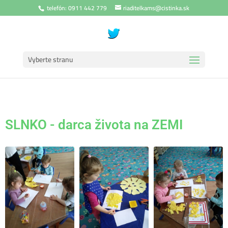
telefón: 0911 442 779
riaditelkams@cistinka.sk
Vyberte stranu
SLNKO - darca života na ZEMI