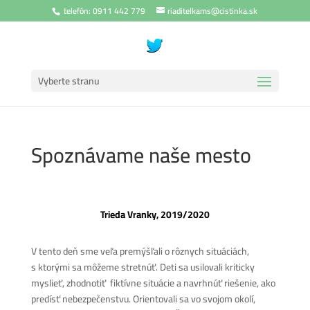
telefón: 0911 442 779
riaditelkams@cistinka.sk
Vyberte stranu
Spoznávame naše mesto
Trieda Vranky, 2019/2020
V tento deň sme veľa premýšľali o rôznych situáciách,
s ktorými sa môžeme stretnúť. Deti sa usilovali kriticky
myslieť, zhodnotiť fiktívne situácie a navrhnúť riešenie, ako
predísť nebezpečenstvu. Orientovali sa vo svojom okolí,