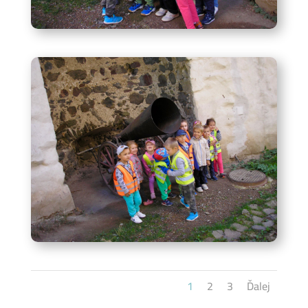
1
2
3
Ďalej