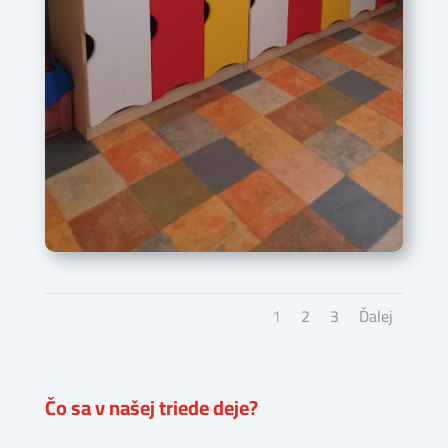
1
2
3
Ďalej
Čo sa v našej triede deje?