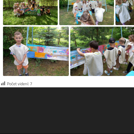
Počet videní:
7