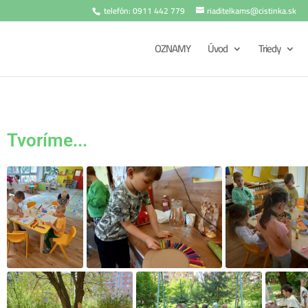
telefón: 0911 442 779
riaditelkams@cistinka.sk
OZNAMY
Úvod
Triedy
Tvoríme...