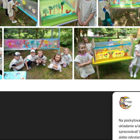
Na poskytovan
ukladanie a/a
spracovávať ú
alebo odvolan