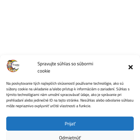
Spravujte súhlas so súbormi
cookie
Počet videní:
27
Na poskytovanie tých najlepších skúseností používame technológie, ako sú
súbory cookie na ukladanie a/alebo prístup k informáciám o zariadení. Súhlas s
týmito technológiami nám umožní spracovávať údaje, ako je správanie pri
prehliadaní alebo jedinečné ID na tejto stránke. Nesúhlas alebo odvolanie súhlasu
môže nepriaznivo ovplyvniť určité vlastnosti a funkcie.
Ochrana osobných údajov
Prijať
Odmietnúť