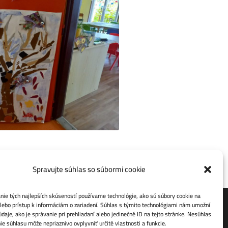
Spravujte súhlas so súbormi cookie
ie tých najlepších skúseností používame technológie, ako sú súbory cookie na
lebo prístup k informáciám o zariadení. Súhlas s týmito technológiami nám umožní
daje, ako je správanie pri prehliadaní alebo jedinečné ID na tejto stránke. Nesúhlas
ie súhlasu môže nepriaznivo ovplyvniť určité vlastnosti a funkcie.
Ochrana osobných údajov