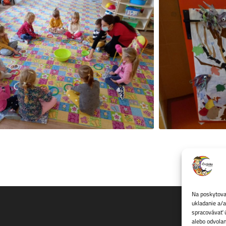
Na poskytovan
ukladanie a/a
spracovávať ú
alebo odvolan