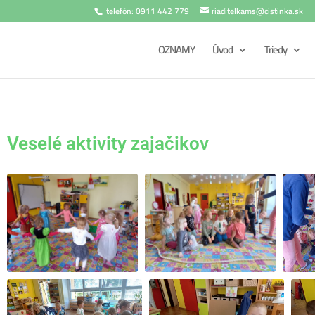
telefón: 0911 442 779
riaditelkams@cistinka.sk
OZNAMY
Úvod
Triedy
Veselé aktivity zajačikov