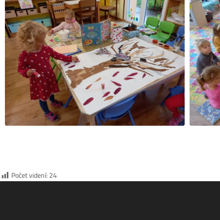
Počet videní:
24