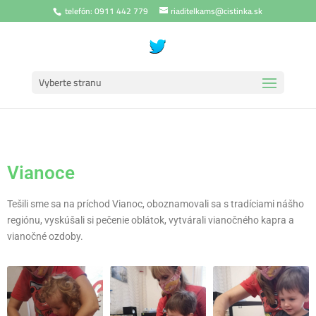
telefón: 0911 442 779
riaditelkams@cistinka.sk
Vyberte stranu
Vianoce
Tešili sme sa na príchod Vianoc, oboznamovali sa s tradíciami nášho
regiónu, vyskúšali si pečenie oblátok, vytvárali vianočného kapra a
vianočné ozdoby.