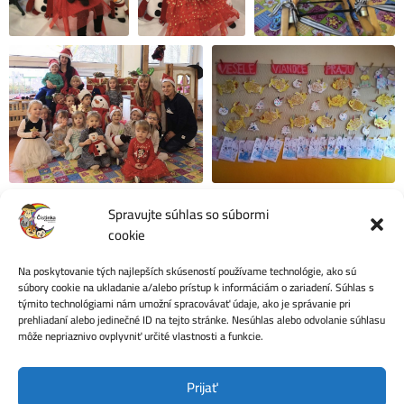
Spravujte súhlas so súbormi
cookie
Na poskytovanie tých najlepších skúseností používame technológie, ako sú
Počet videní:
56
súbory cookie na ukladanie a/alebo prístup k informáciám o zariadení. Súhlas s
týmito technológiami nám umožní spracovávať údaje, ako je správanie pri
prehliadaní alebo jedinečné ID na tejto stránke. Nesúhlas alebo odvolanie súhlasu
môže nepriaznivo ovplyvniť určité vlastnosti a funkcie.
Ochrana osobných údajov
Prijať