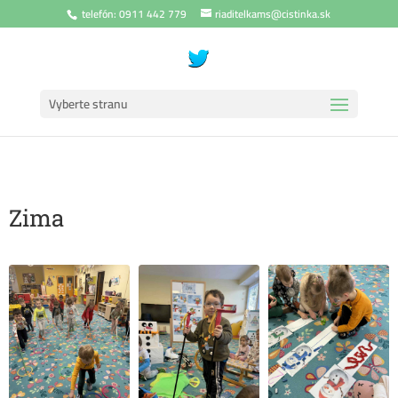
telefón: 0911 442 779
riaditelkams@cistinka.sk
Vyberte stranu
Zima