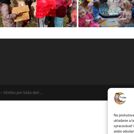
 Všetko pre Vaše deti ...
Na poskytovan
ukladanie a/a
spracovávať ú
alebo odvolan