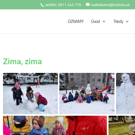
telefón: 0911 442 779
riaditelkams@cistinka.sk
OZNAMY
Úvod
Triedy
Zima, zima