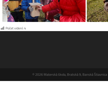
Počet videní:
4
© 2026 Materská škola, Bratská 9, Banská Štiavnica –