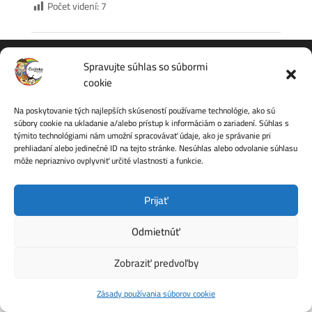
Počet videní:
7
Spravujte súhlas so súbormi
cookie
Ochrana osobných údajov
Na poskytovanie tých najlepších skúseností používame technológie, ako sú
súbory cookie na ukladanie a/alebo prístup k informáciám o zariadení. Súhlas s
týmito technológiami nám umožní spracovávať údaje, ako je správanie pri
prehliadaní alebo jedinečné ID na tejto stránke. Nesúhlas alebo odvolanie súhlasu
môže nepriaznivo ovplyvniť určité vlastnosti a funkcie.
© 2026 Materská škola, Bratská 9, Banská Štiavnica –
Prijať
Všetko pre Vaše deti ...
Odmietnúť
Zobraziť predvoľby
Zásady používania súborov cookie